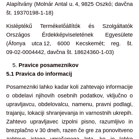
Alapítvány (Molnár Antal u. 4, 9825 Oszkó; davčna
št. 19370198‑1‑18)
Kisléptékű Termékelőállítók és Szolgáltatók
Országos Érdekképviseletének Egyesülete
(Áfonya utca 12, 6000 Kecskemét; reg. št.
09‑02‑0004442, davčna št. 18624360‑1‑03)
Pravice posameznikov
5.1 Pravica do informacij
Posamezniki lahko kadar koli zahtevajo informacije
o obdelavi njihovih osebnih podatkov, vključno o
upravljavcu, obdelovalcu, namenu, pravni podlagi,
trajanju, lokaciji shranjevanja in varnostnih ukrepih.
Zahtevo upravljavec izpolni pisno, razumljivo in
brezplačno v 30 dneh, razen če gre za ponovitveno