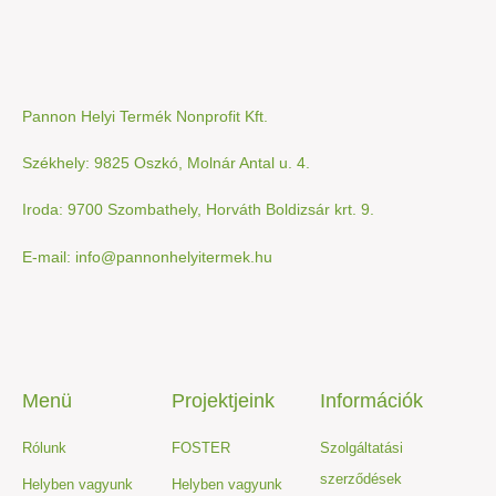
Pannon Helyi Termék Nonprofit Kft.
Székhely: 9825 Oszkó, Molnár Antal u. 4.
Iroda: 9700 Szombathely, Horváth Boldizsár krt. 9.
E-mail: info@pannonhelyitermek.hu
Menü
Projektjeink
Információk
Rólunk
FOSTER
Szolgáltatási
szerződések
Helyben vagyunk
Helyben vagyunk