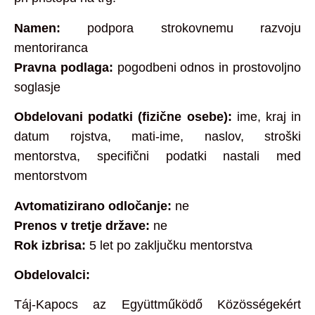
Namen:
podpora strokovnemu razvoju
mentoriranca
Pravna podlaga:
pogodbeni odnos in prostovoljno
soglasje
Obdelovani podatki (fizične osebe):
ime, kraj in
datum rojstva, mati‑ime, naslov, stroški
mentorstva, specifični podatki nastali med
mentorstvom
Avtomatizirano odločanje:
ne
Prenos v tretje države:
ne
Rok izbrisa:
5 let po zaključku mentorstva
Obdelovalci:
Táj‑Kapocs az Együttműködő Közösségekért