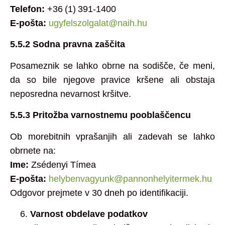
Telefon:
+36 (1) 391‑1400
E‑pošta:
ugyfelszolgalat@naih.hu
5.5.2 Sodna pravna zaščita
Posameznik se lahko obrne na sodišče, če meni,
da so bile njegove pravice kršene ali obstaja
neposredna nevarnost kršitve.
5.5.3 Pritožba varnostnemu pooblaščencu
Ob morebitnih vprašanjih ali zadevah se lahko
obrnete na:
Ime:
Zsédenyi Tímea
E‑pošta:
helybenvagyunk@pannonhelyitermek.hu
Odgovor prejmete v 30 dneh po identifikaciji.
Varnost obdelave podatkov