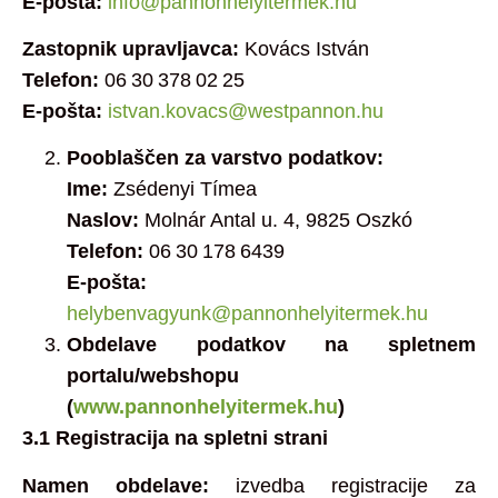
E‑pošta:
info@pannonhelyitermek.hu
Zastopnik upravljavca:
Kovács István
Telefon:
06 30 378 02 25
E‑pošta:
istvan.kovacs@westpannon.hu
Pooblaščen za varstvo podatkov:
Ime:
Zsédenyi Tímea
Naslov:
Molnár Antal u. 4, 9825 Oszkó
Telefon:
06 30 178 6439
E‑pošta:
helybenvagyunk@pannonhelyitermek.hu
Obdelave podatkov na spletnem
portalu/webshopu
(
www.pannonhelyitermek.hu
)
3.1 Registracija na spletni strani
Namen obdelave:
izvedba registracije za