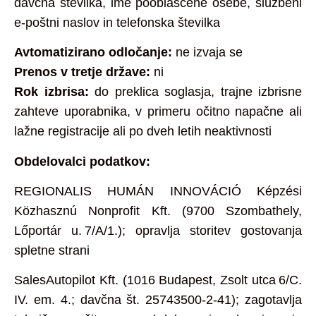
davčna številka, ime pooblaščene osebe, službeni
e‑poštni naslov in telefonska številka
Avtomatizirano odločanje:
ne izvaja se
Prenos v tretje države:
ni
Rok izbrisa:
do preklica soglasja, trajne izbrisne
zahteve uporabnika, v primeru očitno napačne ali
lažne registracije ali po dveh letih neaktivnosti
Obdelovalci podatkov:
REGIONALIS HUMÁN INNOVÁCIÓ Képzési
Közhasznú Nonprofit Kft. (9700 Szombathely,
Lőportár u. 7/A/1.); opravlja storitev gostovanja
spletne strani
SalesAutopilot Kft. (1016 Budapest, Zsolt utca 6/C.
IV. em. 4.; davčna št. 25743500‑2‑41); zagotavlja