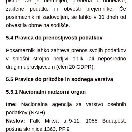
pisno. Če je utemeljen, preneha z obdelavo,
zaklene podatke in obvesti prejemnike. Če
posameznik ni zadovoljen, se lahko v 30 dneh od
obvestila obrne na sodišče.
5.4 Pravica do prenosljivosti podatkov
Posameznik lahko zahteva prenos svojih podatkov
v splošni strojno berljivi obliki ali neposredno
drugim upravljavcem (člen 20 GDPR).
5.5 Pravice do pritožbe in sodnega varstva
5.5.1 Nacionalni nadzorni organ
Ime:
Nacionalna agencija za varstvo osebnih
podatkov (NAIH)
Naslov:
Falk Miksa u. 9‑11, 1055 Budapest,
poštna skrinjica 1363, PF 9